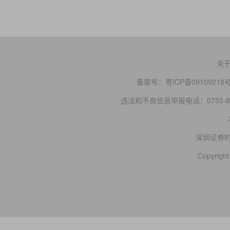
关
备案号：
粤ICP备09109218
违法和不良信息举报电话：0755-83
深圳证券
Copyright