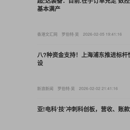
超;达装备：目前.在手订单充足 数
基本满产
香港文汇网
罗伯特·吴
2026-02-05 19:41:16
八?种资金支持！上海浦东推进标杆
设
新浪新闻
罗伯特·吴
2026-02-02 21:41:16
亚!电科‘技’冲刺科创板，营收、账